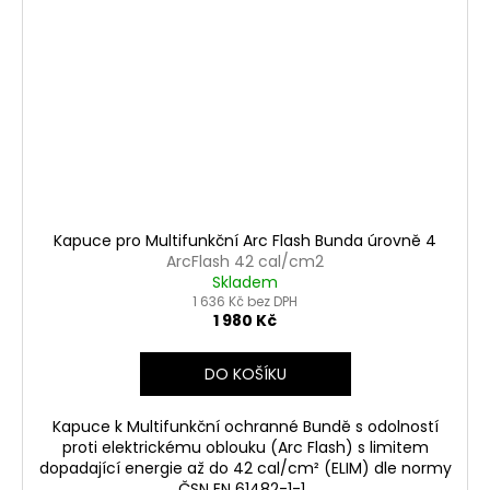
Kapuce pro Multifunkční Arc Flash Bunda úrovně 4
ArcFlash 42 cal/cm2
Skladem
1 636 Kč bez DPH
1 980 Kč
DO KOŠÍKU
Kapuce k Multifunkční ochranné Bundě s odolností
proti elektrickému oblouku (Arc Flash) s limitem
dopadající energie až do 42 cal/cm² (ELIM) dle normy
ČSN EN 61482-1-1.