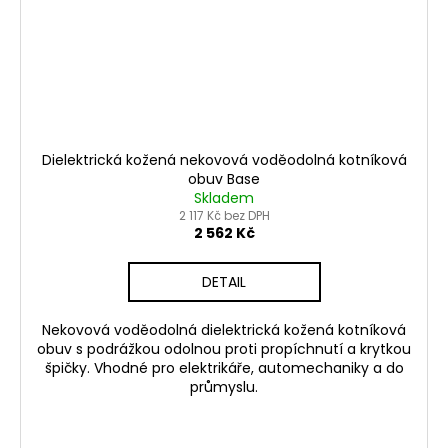
Dielektrická kožená nekovová voděodolná kotníková
obuv Base
Skladem
2 117 Kč bez DPH
2 562 Kč
DETAIL
Nekovová voděodolná dielektrická kožená kotníková
obuv s podrážkou odolnou proti propíchnutí a krytkou
špičky. Vhodné pro elektrikáře, automechaniky a do
průmyslu.