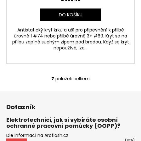
DO KOŠÍKU
Antistatický kryt krku a uší pro připevnění k přilbě
úrovně 1 #74 nebo přilbě úrovně 3+ #69. Kryt se na
přilbu zapíná suchým zipem pod bradou. Když se kryt
nepoužívá, lze...
7
položek celkem
O
v
Z
l
á
á
Dotazník
d
p
a
a
Elektrotechnici, jak si vybíráte osobní
c
ochranné pracovní pomůcky (OOPP)?
t
í
í
Dle informací na Arcflash.cz
p
(18%)