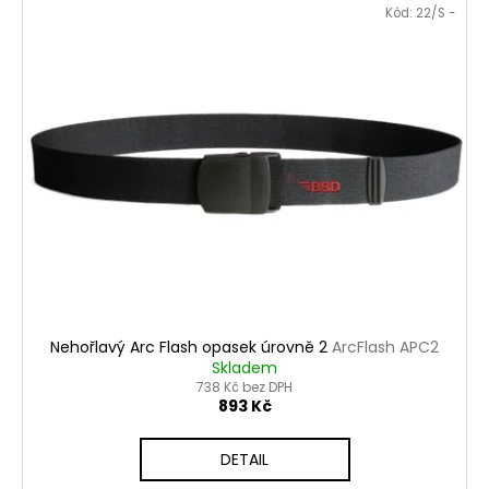
č
Kód:
22/S -
u
j
e
m
e
Nehořlavý Arc Flash opasek úrovně 2
ArcFlash APC2
Skladem
738 Kč bez DPH
893 Kč
DETAIL