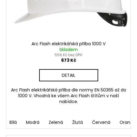
o
ů
a
d
j
u
í
k
t
t
?
ů
Arc Flash elektrikářská přilba 1000 V
Skladem
556 Kč bez DPH
673 Kč
HLEDAT
DETAIL
Arc Flash elektrikářská přilba dle normy EN 50365 až do
1000 V. Vhodná ke všem Arc Flash štítům v naší
D
nabídce.
o
p
o
Bílá
Modrá
Zelená
Žlutá
Červená
Oranžo
r
u