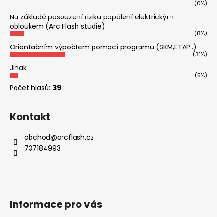
(0%)
Na základě posouzení rizika popálení elektrickým
obloukem (Arc Flash studie)
(8%)
Orientačním výpočtem pomocí programu (SKM,ETAP..)
(31%)
Jinak
(5%)
Počet hlasů:
39
Kontakt
obchod
@
arcflash.cz
737184993
Informace pro vás