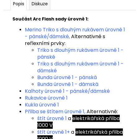
Popis
Diskuze
Součást Arc Flash sady úrovně 1:
Merino Triko s dlouhým rukávem úrovně 1
- pánské
/
dámské
,
Alternativně s
reflexními prvky:
Triko s dlouhým rukávem úrovně 1 -
pánské
Triko s dlouhým rukávem úrovně 1 -
dámské
Bunda úrovně 1 - pánská
Bunda úrovně 1 - dámská
Kalhoty úrovně 1 - pánské
/
dámské
Rukavice úrovně 1
Kukla úrovně 1
Přilba se štítem úrovně 1,
Alternativně:
štít úrovně 1
a
elektrikářská přilba
1000 V
štít úrovně 1+
a
elektrikářská přilba
1000 V