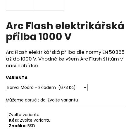
a
j
í
Arc Flash elektrikářská
t
přilba 1000 V
?
Arc Flash elektrikářská přilba dle normy EN 50365
až do 1000 V. Vhodná ke všem Arc Flash štítům v
naší nabídce.
HLEDAT
VARIANTA
D
o
Můžeme doručit do:
Zvolte variantu
p
o
Zvolte variantu
r
Kód:
Zvolte variantu
u
Značka:
BSD