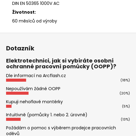
DIN EN 50365 1000V AC
Životnost:
60 měsíců od výroby
Z
á
Dotazník
p
a
Elektrotechnici, jak si vybíráte osobní
ochranné pracovní pomůcky (OOPP)?
t
í
Dle informací na Arcflash.cz
(18%)
Nepoužívám žádné OOPP
(20%)
Kupuji nehořlavé montérky
(5%)
Intuitivně (pomůcky 1. nebo 2. úrovně)
(13%)
Požádám o pomoc s výběrem prodejce pracovních
oděvů