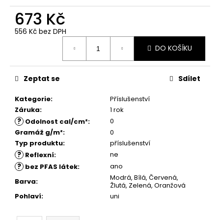
č
u
673 Kč
j
556 Kč bez DPH
e
Měrná
m
DO KOŠÍKU
cena:
e
Zeptat se
Sdílet
Kategorie
:
Příslušenství
Záruka
:
1 rok
?
0
Odolnost cal/cm²
:
Gramáž g/m²
:
0
Typ produktu
:
příslušenství
?
ne
Reflexní
:
?
ano
bez PFAS látek
:
Modrá, Bílá, Červená,
Barva
:
Žlutá, Zelená, Oranžová
Pohlaví
:
uni