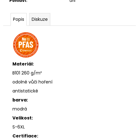
Pohlaví
:
uni
Popis
Diskuze
Materiál:
B101 260 g/m²
odolné vůči hoření
antistatické
barva:
modrá
Velikost:
S-6XL
Certifiace: