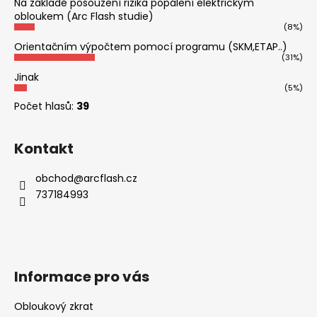
Na základě posouzení rizika popálení elektrickým
obloukem (Arc Flash studie)
(8%)
Orientačním výpočtem pomocí programu (SKM,ETAP..)
(31%)
Jinak
(5%)
Počet hlasů:
39
Kontakt
obchod
@
arcflash.cz
737184993
Informace pro vás
Obloukový zkrat