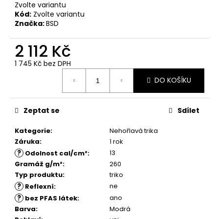
č
Zvolte variantu
u
Kód:
Zvolte variantu
j
Značka:
BSD
e
m
2 112 Kč
e
1 745 Kč bez DPH
Měrná
DO KOŠÍKU
cena:
Zeptat se
Sdílet
Kategorie
:
Nehořlavá trika
Záruka
:
1 rok
?
13
Odolnost cal/cm²
:
Gramáž g/m²
:
260
Typ produktu
:
triko
?
ne
Reflexní
:
?
ano
bez PFAS látek
:
Barva
:
Modrá