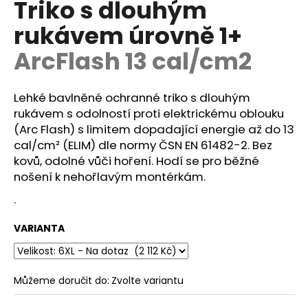
Triko s dlouhým
a
rukávem úrovně 1+
j
í
ArcFlash 13 cal/cm2
t
?
Lehké bavlněné ochranné triko s dlouhým
rukávem s odolností proti elektrickému oblouku
(Arc Flash) s limitem dopadající energie až do 13
cal/cm² (ELIM) dle normy ČSN EN 61482-2. Bez
kovů
, odolné vůči hoření. Hodí se pro běžné
HLEDAT
nošení k nehořlavým montérkám.
.
D
VARIANTA
o
p
o
r
Můžeme doručit do:
Zvolte variantu
u