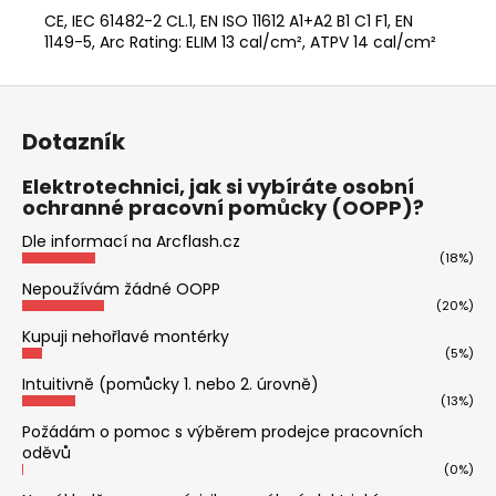
CE, IEC 61482-2 CL.1, EN ISO 11612 A1+A2 B1 C1 F1, EN
1149-5, Arc Rating: ELIM 13 cal/cm², ATPV 14 cal/cm²
Z
á
Dotazník
p
a
Elektrotechnici, jak si vybíráte osobní
ochranné pracovní pomůcky (OOPP)?
t
í
Dle informací na Arcflash.cz
(18%)
Nepoužívám žádné OOPP
(20%)
Kupuji nehořlavé montérky
(5%)
Intuitivně (pomůcky 1. nebo 2. úrovně)
(13%)
Požádám o pomoc s výběrem prodejce pracovních
oděvů
(0%)