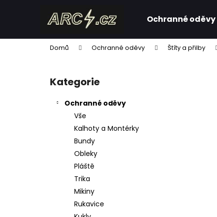
K
Přejít
na
o
Ochranné oděvy
obsah
Zpět
Zpět
š
do
do
í
Domů
Ochranné oděvy
Štíty a přilby
k
obchodu
obchodu
P
o
Kategorie
Přeskočit
s
kategorie
t
Ochranné oděvy
r
Vše
a
Kalhoty a Montérky
n
Bundy
n
Obleky
í
Pláště
p
Trika
a
Mikiny
n
Rukavice
e
Kukly