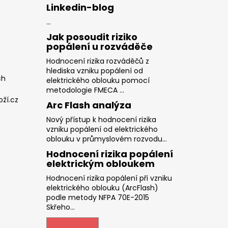
Linkedin-blog
...
Jak posoudit riziko
popálení u rozváděče
Hodnocení rizika rozváděčů z
hlediska vzniku popálení od
ch
elektrického oblouku pomocí
metodologie FMECA ...
ží.cz
Arc Flash analýza
Nový přístup k hodnocení rizika
vzniku popálení od elektrického
oblouku v průmyslovém rozvodu...
Hodnocení rizika popálení
elektrickým obloukem
Hodnocení rizika popálení při vzniku
elektrického oblouku (ArcFlash)
podle metody NFPA 70E-2015
Skřeho...