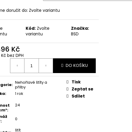
e doručit do:
Zvolte variantu
te
Kód:
Zvolte
Značka:
antu
variantu
BSD
496 Kč
6 Kč bez DPH
ná
DO KOŠÍKU
:
Tisk
Nehořlavé štíty a
gorie
:
přilby
Zeptat se
ka
:
1 rok
Sdílet
24
nost
cm²
:
máž
0
²
:
štít