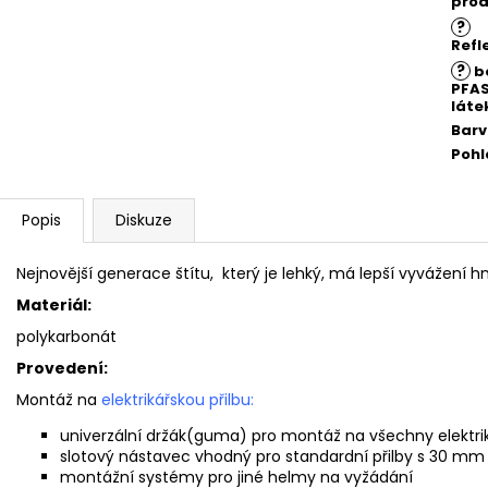
prod
?
Refl
?
b
PFA
láte
Bar
Pohl
Popis
Diskuze
Nejnovější generace štítu, který je lehký, má lepší vyvážení 
Materiál:
polykarbonát
Provedení:
Montáž na
elektrikářskou přilbu:
univerzální držák(guma) pro montáž na všechny elektrik
slotový
nástavec vhodný pro standardní přilby s 30 mm 
montážní systémy pro jiné helmy na vyžádání