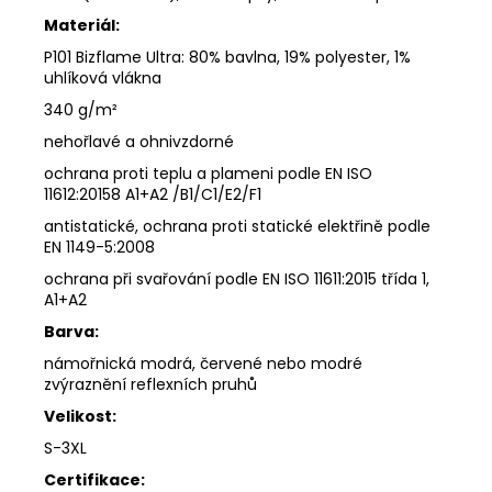
Materiál:
P101 Bizflame Ultra: 80% bavlna, 19% polyester, 1%
uhlíková vlákna
340 g/m²
nehořlavé a ohnivzdorné
ochrana proti teplu a plameni podle EN ISO
11612:20158 A1+A2 /B1/C1/E2/F1
antistatické, ochrana proti statické elektřině podle
EN 1149-5:2008
ochrana při svařování podle EN ISO 11611:2015 třída 1,
A1+A2
Barva:
námořnická modrá, červené nebo modré
zvýraznění reflexních pruhů
Velikost:
S-3XL
Certifikace: