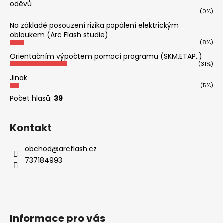
oděvů
(0%)
Na základě posouzení rizika popálení elektrickým
obloukem (Arc Flash studie)
(8%)
Orientačním výpočtem pomocí programu (SKM,ETAP..)
(31%)
Jinak
(5%)
Počet hlasů:
39
Kontakt
obchod
@
arcflash.cz
737184993
Informace pro vás