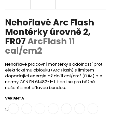
a
j
í
Nehořlavé Arc Flash
t
Montérky úrovně 2,
?
FR07
ArcFlash 11
cal/cm2
HLEDAT
Nehořlavé pracovní montérky s odolností proti
elektrickému oblouku (Arc Flash) s limitem
dopadající energie až do 11 cal/cm² (ELIM) dle
D
normy
ČSN EN 61482-1-1.
Hodí se pro běžné
o
nošení s nehořlavou bundou.
p
o
VARIANTA
r
u