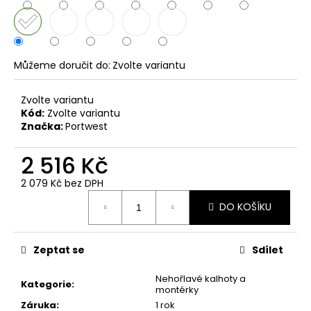
č
u
j
e
m
Můžeme doručit do:
Zvolte variantu
e
Zvolte variantu
Kód:
Zvolte variantu
Značka:
Portwest
2 516 Kč
2 079 Kč bez DPH
Měrná
DO KOŠÍKU
cena:
Zeptat se
Sdílet
Nehořlavé kalhoty a
Kategorie
:
montérky
Záruka
:
1 rok