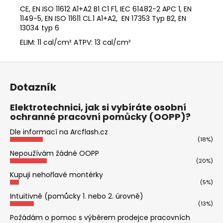
CE, EN ISO 11612 A1+A2 B1 C1 F1, IEC 61482-2 APC 1, EN
1149-5, EN ISO 11611 CL.1 A1+A2,
EN 17353 Typ B2,
EN
13034 typ 6
ELIM: 11 cal/cm² ATPV: 13 cal/cm²
Z
á
Dotazník
p
a
Elektrotechnici, jak si vybíráte osobní
ochranné pracovní pomůcky (OOPP)?
t
í
Dle informací na Arcflash.cz
(18%)
Nepoužívám žádné OOPP
(20%)
Kupuji nehořlavé montérky
(5%)
Intuitivně (pomůcky 1. nebo 2. úrovně)
(13%)
Požádám o pomoc s výběrem prodejce pracovních