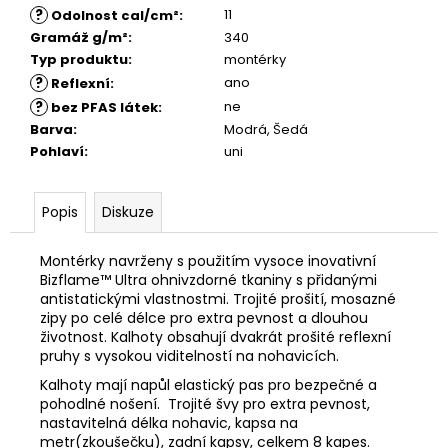
?
11
Odolnost cal/cm²
:
Gramáž g/m²
:
340
Typ produktu
:
montérky
?
ano
Reflexní
:
?
ne
bez PFAS látek
:
Barva
:
Modrá, Šedá
Pohlaví
:
uni
Popis
Diskuze
Montérky navrženy s použitím vysoce inovativní
Bizflame™ Ultra ohnivzdorné tkaniny s přidanými
antistatickými vlastnostmi. Trojité prošití, mosazné
zipy po celé délce pro extra pevnost a dlouhou
životnost. Kalhoty obsahují dvakrát prošité reflexní
pruhy s vysokou viditelností na nohavicích.
Kalhoty mají napůl elastický pas pro bezpečné a
pohodlné nošení. Trojité švy pro extra pevnost,
nastavitelná délka nohavic, kapsa na
metr(zkoušečku), zadní kapsy, celkem 8 kapes.