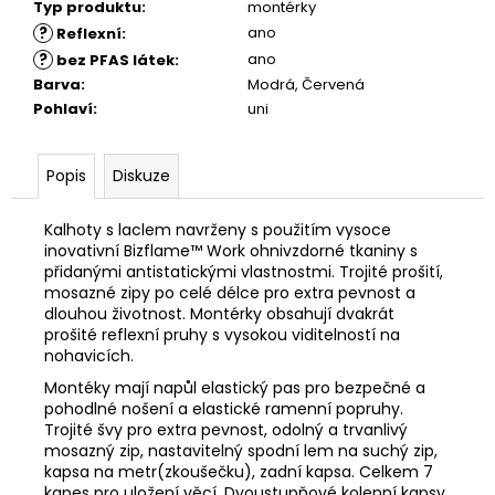
Typ produktu
:
montérky
?
ano
Reflexní
:
?
ano
bez PFAS látek
:
Barva
:
Modrá, Červená
Pohlaví
:
uni
Popis
Diskuze
Kalhoty s laclem navrženy s použitím vysoce
inovativní Bizflame™ Work ohnivzdorné tkaniny s
přidanými antistatickými vlastnostmi. Trojité prošití,
mosazné zipy po celé délce pro extra pevnost a
dlouhou životnost. Montérky obsahují dvakrát
prošité reflexní pruhy s vysokou viditelností na
nohavicích.
Montéky mají napůl elastický pas pro bezpečné a
pohodlné nošení a e
lastické ramenní popruhy
.
Trojité švy pro extra pevnost, odolný a trvanlivý
mosazný zip, nastavitelný spodní lem na suchý zip,
kapsa na metr(zkoušečku), zadní kapsa. Celkem 7
kapes pro uložení věcí.
Dvoustupňové kolenní kapsy