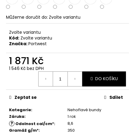
č
u
j
Můžeme doručit do:
Zvolte variantu
e
m
Zvolte variantu
e
Kód:
Zvolte variantu
Značka:
Portwest
1 871 Kč
1 546 Kč bez DPH
Měrná
DO KOŠÍKU
cena:
Zeptat se
Sdílet
Kategorie
:
Nehořlavé bundy
Záruka
:
1 rok
?
8,6
Odolnost cal/cm²
:
Gramáž g/m²
:
350