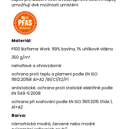
umožňují dvě možnosti umístění.
Materiál:
P100 Bizflame Work: 99% bavlna, 1% uhlíkové vlákno
350 g/m²
nehořlavé a ohnivzdorné
ochrana proti teplu a plameni podle EN ISO
11612:20158 A1+A2 /B1/C1/E2/F1
antistatické, ochrana proti statické elektřině podle
EN 1149-5:2008
ochrana při svařování podle EN ISO 11611:2015 třída 1,
A1+A2
Barva:
námořnická modrá, červené nebo modré