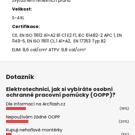
zvýraznění reflexních pruhů
Velikost:
S-4XL
Certifikace:
CE, EN ISO 11612 A1+A2 B1 C1 E2 F1, IEC 61482-2 APC 1, EN
1149-5, EN ISO 11611 CL.1 A1+A2,
EN 17353 Typ B2
ELIM: 8,6 cal/cm² ATPV: 9,8 cal/cm²
Z
á
Dotazník
p
a
Elektrotechnici, jak si vybíráte osobní
ochranné pracovní pomůcky (OOPP)?
t
í
Dle informací na Arcflash.cz
(18%)
Nepoužívám žádné OOPP
(20%)
Kupuji nehořlavé montérky
(5%)