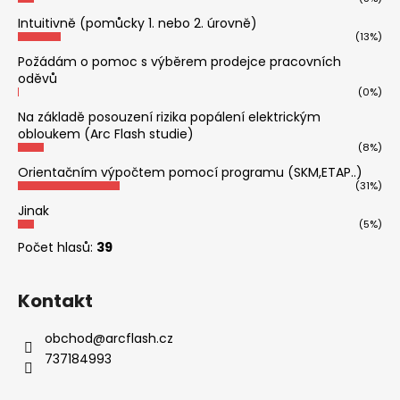
Intuitivně (pomůcky 1. nebo 2. úrovně)
(13%)
Požádám o pomoc s výběrem prodejce pracovních
oděvů
(0%)
Na základě posouzení rizika popálení elektrickým
obloukem (Arc Flash studie)
(8%)
Orientačním výpočtem pomocí programu (SKM,ETAP..)
(31%)
Jinak
(5%)
Počet hlasů:
39
Kontakt
obchod
@
arcflash.cz
737184993