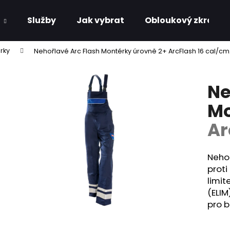
Služby
Jak vybrat
Obloukový zkrat
rky
Nehořlavé Arc Flash Montérky úrovně 2+
ArcFlash 16 cal/c
Co potřebujete najít?
Ne
HLEDAT
Mo
Ar
Doporučujeme
Neho
proti
limit
(ELIM
pro 