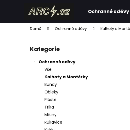
K
Přejít
na
o
Ochranné oděvy
obsah
Zpět
Zpět
š
do
do
í
Domů
Ochranné oděvy
Kalhoty a Monté
k
obchodu
obchodu
P
o
Kategorie
Přeskočit
s
kategorie
t
Ochranné oděvy
r
Vše
a
Kalhoty a Montérky
n
Bundy
n
Obleky
í
Pláště
p
Trika
a
Mikiny
n
Rukavice
e
Kukly