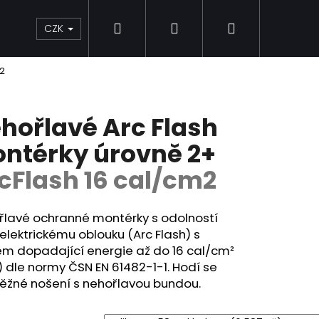
Hledat
Přihlášení
Nákupní
Časté dotazy
Kontakt
Odborné články
CZK
m2
košík
hořlavé Arc Flash
ntérky úrovně 2+
cFlash 16 cal/cm2
řlavé ochranné montérky s odolností
 elektrickému oblouku (Arc Flash) s
em dopadající energie až do 16 cal/cm²
) dle normy
ČSN EN 61482-1-1.
Hodí se
běžné nošení s nehořlavou bundou.