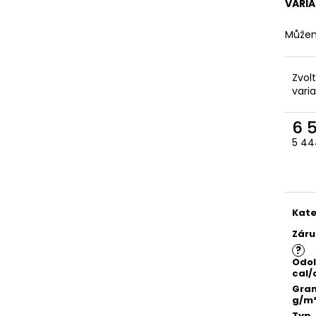
VARI
Můžem
Zvol
vari
6 
5 44
Měr
cena
Kate
Záru
?
Odol
cal/
Gra
g/m
Typ