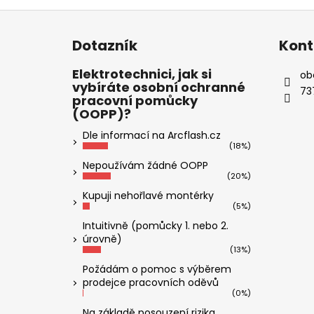
Z
á
Dotazník
Kont
p
a
Elektrotechnici, jak si
ob
vybíráte osobní ochranné
t
73
pracovní pomůcky
í
(OOPP)?
Dle informací na Arcflash.cz
(18%)
Nepoužívám žádné OOPP
(20%)
Kupuji nehořlavé montérky
(5%)
Intuitivně (pomůcky 1. nebo 2.
úrovně)
(13%)
Požádám o pomoc s výběrem
prodejce pracovních oděvů
(0%)
Na základě posouzení rizika