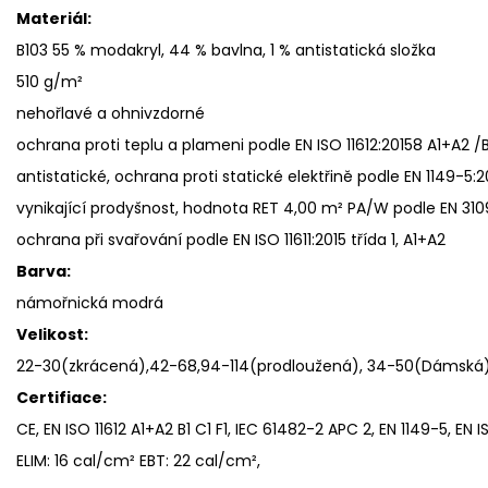
Materiál:
B103 55 % modakryl, 44 % bavlna, 1 % antistatická složka
510 g/m²
nehořlavé a ohnivzdorné
ochrana proti teplu a plameni podle EN ISO 11612:20158 A1+A2 /B
antistatické, ochrana proti statické elektřině podle EN 1149-5:
vynikající prodyšnost, hodnota RET 4,00 m² PA/W podle EN 3109
ochrana při svařování podle EN ISO 11611:2015 třída 1, A1+A2
Barva:
námořnická modrá
Velikost:
22-30(zkrácená),42-68,94-114(prodloužená), 34-50(Dámská
Certifiace:
CE, EN ISO 11612 A1+A2 B1 C1 F1, IEC 61482-2 APC 2, EN 1149-5, EN IS
ELIM: 16 cal/cm² EBT: 22 cal/cm²,