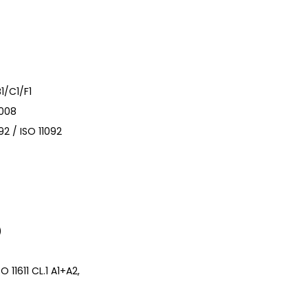
1/C1/F1
2008
2 / ISO 11092
)
O 11611 CL.1 A1+A2,