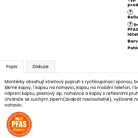
prod
?
Refl
?
b
PFA
láte
Bar
Pohl
Popis
Diskuze
Montérky obsahují
strečový popruh s rychloupínací sponou, bo
šikmé kapsy, 1 kapsu na nohavici,
kapsu na mobilní telefon, 1 
náprsní kapsu, plastový zip, nohavice a kapsy s reflexními pr
chrániče se suchým zipem(dvakrát nastavitelné), vyšívané náp
nohavic.