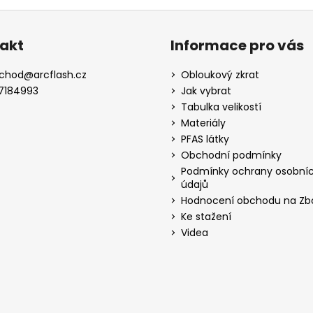
akt
Informace pro vás
chod
@
arcflash.cz
Obloukový zkrat
7184993
Jak vybrat
Tabulka velikostí
Materiály
PFAS látky
Obchodní podmínky
Podmínky ochrany osobní
údajů
Hodnocení obchodu na Zbo
Ke stažení
Videa