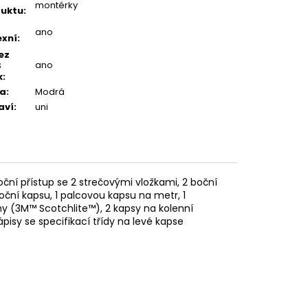
montérky
uktu
:
ano
exní
:
ez
ano
S
k
:
va
:
Modrá
aví
:
uni
ční přístup se 2 strečovými vložkami, 2 boční
boční kapsu, 1 palcovou kapsu na metr, 1
uhy (3M™ Scotchlite™), 2 kapsy na kolenní
isy se specifikací třídy na levé kapse