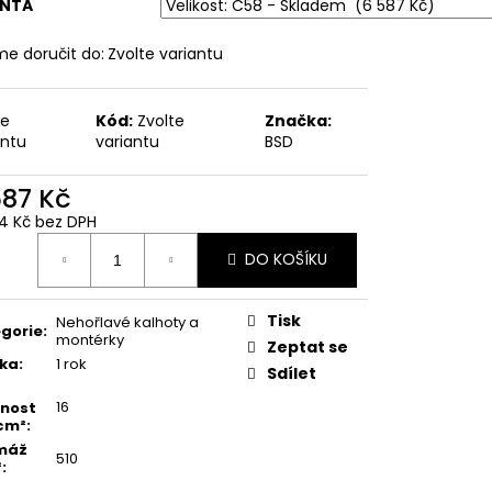
ANTA
e doručit do:
Zvolte variantu
te
Kód:
Zvolte
Značka:
antu
variantu
BSD
587 Kč
4 Kč bez DPH
ná
DO KOŠÍKU
:
Tisk
Nehořlavé kalhoty a
gorie
:
montérky
Zeptat se
ka
:
1 rok
Sdílet
16
nost
cm²
:
máž
510
²
: