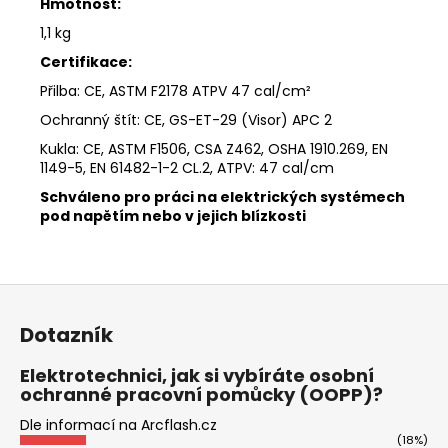
Hmotnost:
1,1 kg
Certifikace:
Přilba: CE, ASTM F2178 ATPV 47 cal/cm²
Ochranný štít: CE, GS-ET-29 (Visor) APC 2
Kukla: CE, ASTM F1506, CSA Z462, OSHA 1910.269, EN
1149-5,
EN 61482-1-2 CL.2, ATPV: 47 cal/cm
Schváleno pro práci na elektrických systémech
pod napětím nebo v jejich blízkosti
Z
á
Dotazník
p
a
Elektrotechnici, jak si vybíráte osobní
ochranné pracovní pomůcky (OOPP)?
t
í
Dle informací na Arcflash.cz
(18%)