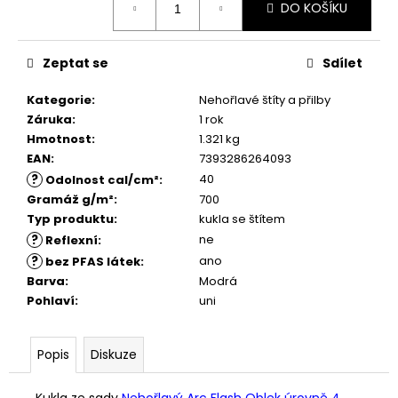
č
DO KOŠÍKU
cena:
u
j
e
Zeptat se
Sdílet
m
e
Kategorie
:
Nehořlavé štíty a přilby
Záruka
:
1 rok
Hmotnost
:
1.321 kg
EAN
:
7393286264093
?
40
Odolnost cal/cm²
:
Gramáž g/m²
:
700
Typ produktu
:
kukla se štítem
?
ne
Reflexní
:
?
ano
bez PFAS látek
:
Barva
:
Modrá
Pohlaví
:
uni
Popis
Diskuze
Kukla ze sady
Nehořlavý Arc Flash Oblek úrovně 4.