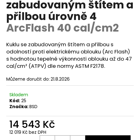
zabudovaným štítem a
a
přilbou úrovně 4
j
í
ArcFlash 40 cal/cm2
t
?
Kuklu se zabudovaným štítem a přilbou s
odolností proti elektrickému oblouku (Arc Flash)
s hodnotou tepelné výkonnosti oblouku až do 47
cal/cm² (ATPV) dle normy ASTM F2178.
HLEDAT
Můžeme doručit do:
21.8.2026
Skladem
D
Kód:
25
o
Značka:
BSD
p
o
14 543 Kč
r
12 019 Kč bez DPH
u
Měrná