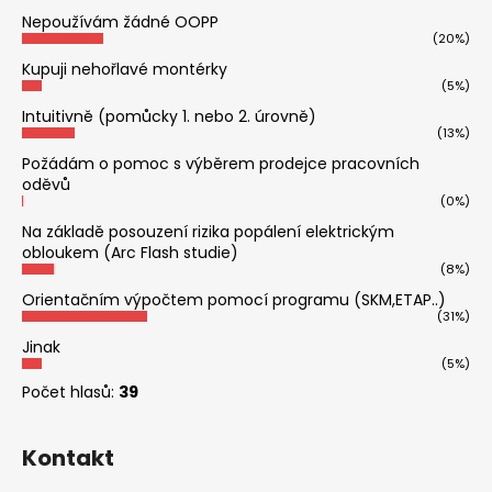
Nepoužívám žádné OOPP
(20%)
Kupuji nehořlavé montérky
(5%)
Intuitivně (pomůcky 1. nebo 2. úrovně)
(13%)
Požádám o pomoc s výběrem prodejce pracovních
oděvů
(0%)
Na základě posouzení rizika popálení elektrickým
obloukem (Arc Flash studie)
(8%)
Orientačním výpočtem pomocí programu (SKM,ETAP..)
(31%)
Jinak
(5%)
Počet hlasů:
39
Kontakt