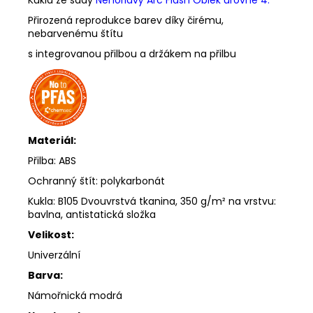
Přirozená reprodukce barev díky čirému,
nebarvenému štítu
s integrovanou přilbou a držákem na přilbu
Materiál:
Přilba: ABS
Ochranný štít: polykarbonát
Kukla: B105 Dvouvrstvá tkanina, 350 g/m² na vrstvu:
bavlna, antistatická složka
Velikost:
Univerzální
Barva:
Námořnická modrá