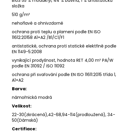
B103 55 % modakryl, 44 % bavlna, 1 % antistatická
složka
510 g/m²
nehořlavé a ohnivzdorné
ochrana proti teplu a plameni podle EN ISO
11612:20158 A1+A2 /B1/C1/F1
antistatické, ochrana proti statické elektřině podle
EN 1149-5:2008
vynikající prodyšnost, hodnota RET 4,00 m² PA/W
podle EN 31092 / ISO 11092
ochrana při svařování podle EN ISO 11611:2015 třída 1,
A1+A2
Barva:
námořnická modrá
Velikost:
22-30(zkrácená),42-68,94-114(prodloužená), 34-
50(Dámská)
Certifiace: