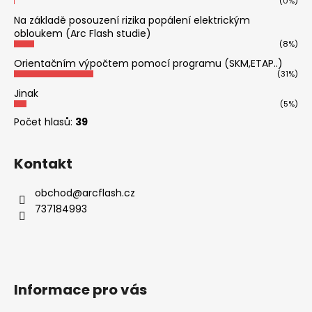
(0%)
Na základě posouzení rizika popálení elektrickým
obloukem (Arc Flash studie)
(8%)
Orientačním výpočtem pomocí programu (SKM,ETAP..)
(31%)
Jinak
(5%)
Počet hlasů:
39
Kontakt
obchod
@
arcflash.cz
737184993
Informace pro vás