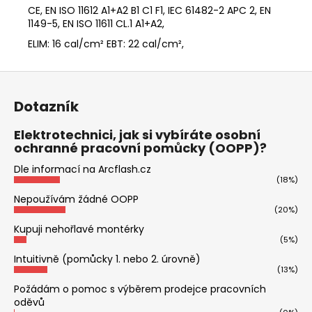
CE, EN ISO 11612 A1+A2 B1 C1 F1, IEC 61482-2 APC 2, EN
1149-5, EN ISO 11611 CL.1 A1+A2,
ELIM: 16 cal/cm² EBT: 22 cal/cm²,
Z
á
Dotazník
p
a
Elektrotechnici, jak si vybíráte osobní
ochranné pracovní pomůcky (OOPP)?
t
í
Dle informací na Arcflash.cz
(18%)
Nepoužívám žádné OOPP
(20%)
Kupuji nehořlavé montérky
(5%)
Intuitivně (pomůcky 1. nebo 2. úrovně)
(13%)
Požádám o pomoc s výběrem prodejce pracovních
oděvů