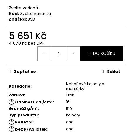
č
u
Zvolte variantu
j
Kód:
Zvolte variantu
Značka:
BSD
e
m
5 651 Kč
e
4 670 Kč bez DPH
Měrná
DO KOŠÍKU
cena:
Zeptat se
Sdílet
Nehořlavé kalhoty a
Kategorie
:
montérky
Záruka
:
1 rok
?
16
Odolnost cal/cm²
:
Gramáž g/m²
:
510
Typ produktu
:
kalhoty
?
ano
Reflexní
:
?
ano
bez PFAS látek
: