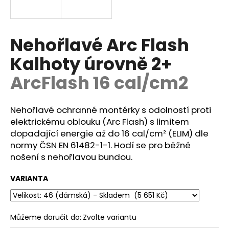
a
j
í
Nehořlavé Arc Flash
t
Kalhoty úrovně 2+
?
ArcFlash 16 cal/cm2
Nehořlavé ochranné montérky s odolností proti
HLEDAT
elektrickému oblouku (Arc Flash) s limitem
dopadající energie až do 16 cal/cm² (ELIM) dle
normy
ČSN EN 61482-1-1.
Hodí se pro běžné
nošení s nehořlavou bundou.
D
o
VARIANTA
p
o
r
Můžeme doručit do:
Zvolte variantu
u