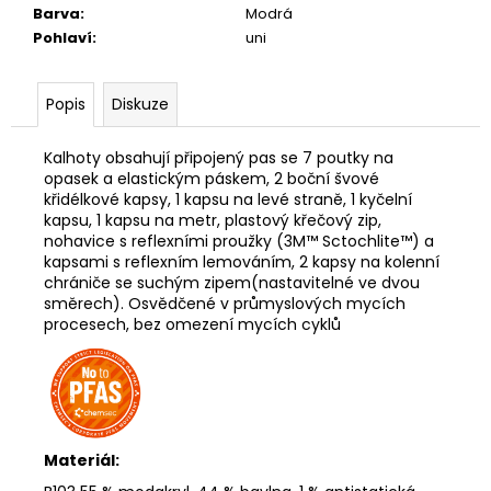
Barva
:
Modrá
Pohlaví
:
uni
Popis
Diskuze
Kalhoty obsahují
připojený pas se 7 poutky na
opasek a elastickým páskem, 2 boční švové
křidélkové kapsy, 1 kapsu na levé straně, 1 kyčelní
kapsu, 1 kapsu na metr, plastový křečový zip,
nohavice s reflexními proužky (3M™ Sctochlite™) a
kapsami s reflexním lemováním, 2 kapsy na kolenní
chrániče se suchým zipem(nastavitelné ve dvou
směrech).
Osvědčené v průmyslových mycích
procesech, bez omezení mycích cyklů
Materiál: