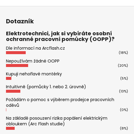
Z
á
Dotazník
p
a
Elektrotechnici, jak si vybíráte osobní
ochranné pracovní pomůcky (OOPP)?
t
í
Dle informací na Arcflash.cz
(18%)
Nepoužívám žádné OOPP
(20%)
Kupuji nehořlavé montérky
(5%)
Intuitivně (pomůcky 1. nebo 2. úrovně)
(13%)
Požádám o pomoc s výběrem prodejce pracovních
oděvů
(0%)
Na základě posouzení rizika popálení elektrickým
obloukem (Arc Flash studie)
(8%)