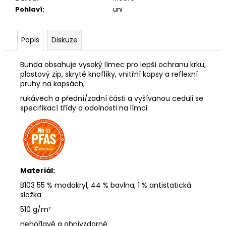
Pohlaví
:
uni
Popis
Diskuze
Bunda obsahuje vysoký límec pro lepší ochranu krku,
plastový zip, skryté knoflíky, vnitřní kapsy a reflexní
pruhy na kapsách,
rukávech a přední/zadní části a vyšívanou ceduli se
specifikací třídy a odolnosti na límci.
Materiál:
B103 55 % modakryl, 44 % bavlna, 1 % antistatická
složka
510 g/m²
nehořlavé a ohnivzdorné