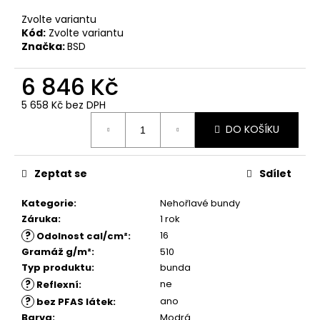
č
u
Zvolte variantu
j
Kód:
Zvolte variantu
Značka:
BSD
e
m
6 846 Kč
e
5 658 Kč bez DPH
Měrná
DO KOŠÍKU
cena:
Zeptat se
Sdílet
Kategorie
:
Nehořlavé bundy
Záruka
:
1 rok
?
16
Odolnost cal/cm²
:
Gramáž g/m²
:
510
Typ produktu
:
bunda
?
ne
Reflexní
:
?
ano
bez PFAS látek
:
Barva
:
Modrá