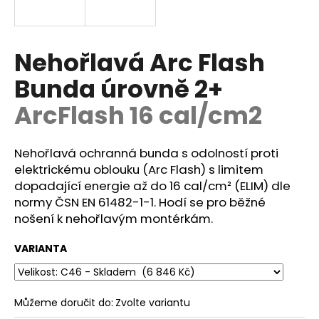
a
j
í
Nehořlavá Arc Flash
t
Bunda úrovně 2+
?
ArcFlash 16 cal/cm2
Nehořlavá ochranná bunda s odolností proti
HLEDAT
elektrickému oblouku (Arc Flash) s limitem
dopadající energie až do 16 cal/cm² (ELIM) dle
normy
ČSN EN 61482-1-1.
Hodí se pro běžné
nošení k nehořlavým montérkám.
D
o
VARIANTA
p
o
r
Můžeme doručit do:
Zvolte variantu
u