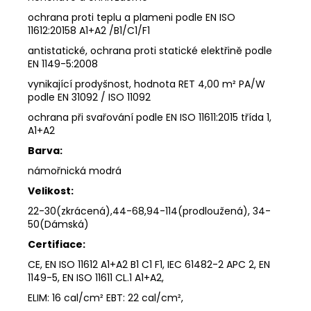
ochrana proti teplu a plameni podle EN ISO
11612:20158 A1+A2 /B1/C1/F1
antistatické, ochrana proti statické elektřině podle
EN 1149-5:2008
vynikající prodyšnost, hodnota RET 4,00 m² PA/W
podle EN 31092 / ISO 11092
ochrana při svařování podle EN ISO 11611:2015 třída 1,
A1+A2
Barva:
námořnická modrá
Velikost:
22-30(zkrácená),44-68,94-114(prodloužená), 34-
50(Dámská)
Certifiace:
CE, EN ISO 11612 A1+A2 B1 C1 F1, IEC 61482-2 APC 2, EN
1149-5, EN ISO 11611 CL.1 A1+A2,
ELIM: 16 cal/cm² EBT: 22 cal/cm²,