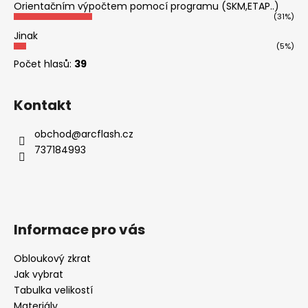
Orientačním výpočtem pomocí programu (SKM,ETAP..)
(31%)
Jinak
(5%)
Počet hlasů:
39
Kontakt
obchod
@
arcflash.cz
737184993
Informace pro vás
Obloukový zkrat
Jak vybrat
Tabulka velikostí
Materiály