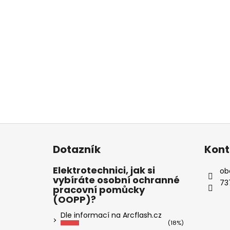
Z
á
Dotazník
Kont
p
a
Elektrotechnici, jak si
ob
vybíráte osobní ochranné
t
73
pracovní pomůcky
í
(OOPP)?
Dle informací na Arcflash.cz
(18%)