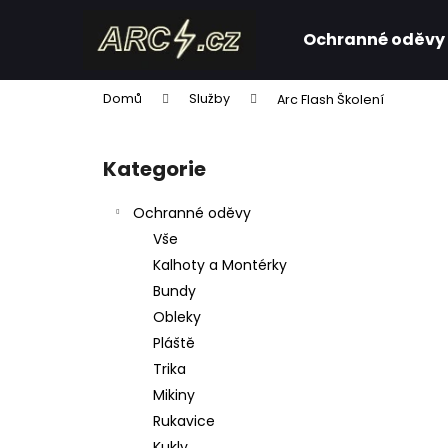
K
Přejít
na
o
Ochranné oděvy
obsah
Zpět
Zpět
š
do
do
í
Domů
Služby
Arc Flash Školení
k
obchodu
obchodu
P
o
Kategorie
Přeskočit
s
kategorie
t
Ochranné oděvy
r
Vše
a
Kalhoty a Montérky
n
Bundy
n
Obleky
í
Pláště
p
Trika
a
Mikiny
n
Rukavice
e
Kukly