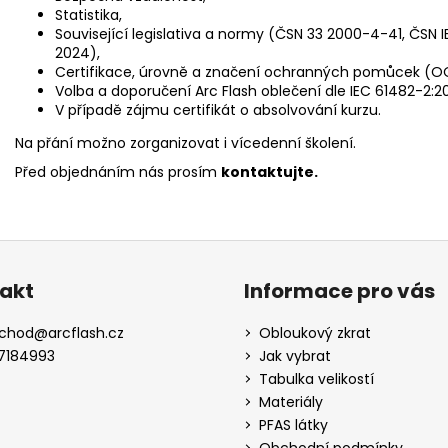
Statistika,
Související legislativa a normy (ČSN 33 2000-4-41, ČSN I
2024),
Certifikace, úrovně a značení ochranných pomůcek (O
Volba a doporučení Arc Flash oblečení dle IEC 61482-2:2
V případě zájmu certifikát o absolvování kurzu.
Na přání možno zorganizovat i vícedenní školení.
Před objednáním nás prosím
kontaktujte
.
akt
Informace pro vás
chod
@
arcflash.cz
Obloukový zkrat
7184993
Jak vybrat
Tabulka velikostí
Materiály
PFAS látky
Obchodní podmínky