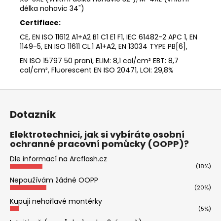
délka nohavic 34")
Certifiace:
CE, EN ISO 11612 A1+A2 B1 C1 E1 F1, IEC 61482-2 APC 1, EN
1149-5, EN ISO 11611 CL.1 A1+A2, EN 13034 TYPE PB[6],
EN ISO 15797 50 praní, ELIM: 8,1 cal/cm² EBT: 8,7
cal/cm², Fluorescent EN ISO 20471, LOI: 29,8%
Z
á
Dotazník
p
a
Elektrotechnici, jak si vybíráte osobní
ochranné pracovní pomůcky (OOPP)?
t
í
Dle informací na Arcflash.cz
(18%)
Nepoužívám žádné OOPP
(20%)
Kupuji nehořlavé montérky
(5%)