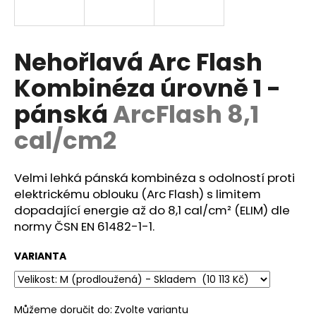
a
j
í
Nehořlavá Arc Flash
t
Kombinéza úrovně 1 -
?
pánská
ArcFlash 8,1
cal/cm2
HLEDAT
Velmi lehká pánská kombinéza s odolností proti
elektrickému oblouku (Arc Flash) s limitem
dopadající energie až do 8,1 cal/cm² (ELIM) dle
D
normy ČSN EN 61482-1-1.
o
p
VARIANTA
o
r
u
Můžeme doručit do:
Zvolte variantu