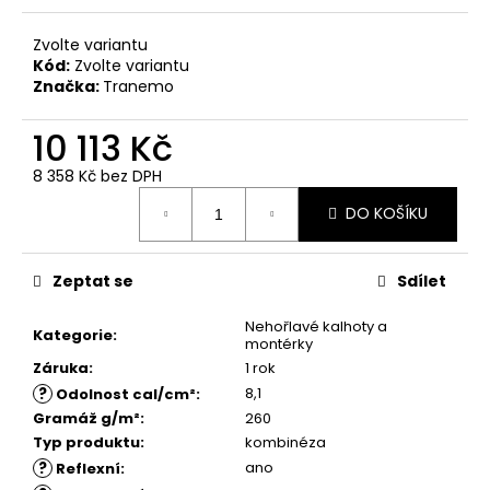
č
u
Zvolte variantu
j
Kód:
Zvolte variantu
e
Značka:
Tranemo
m
e
10 113 Kč
8 358 Kč bez DPH
Měrná
DO KOŠÍKU
cena:
Zeptat se
Sdílet
Nehořlavé kalhoty a
Kategorie
:
montérky
Záruka
:
1 rok
?
8,1
Odolnost cal/cm²
:
Gramáž g/m²
:
260
Typ produktu
:
kombinéza
?
ano
Reflexní
: