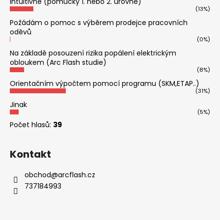
Intuitivně (pomůcky 1. nebo 2. úrovně)
(13%)
Požádám o pomoc s výběrem prodejce pracovních
oděvů
(0%)
Na základě posouzení rizika popálení elektrickým
obloukem (Arc Flash studie)
(8%)
Orientačním výpočtem pomocí programu (SKM,ETAP..)
(31%)
Jinak
(5%)
Počet hlasů:
39
Kontakt
obchod
@
arcflash.cz
737184993