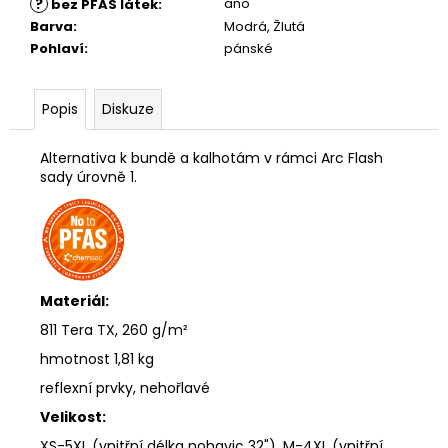
?
ano
bez PFAS látek
:
Barva
:
Modrá, Žlutá
Pohlaví
:
pánské
Popis
Diskuze
Alternativa k bundě a kalhotám v rámci Arc Flash
sady úrovně 1.
Materiál:
811 Tera TX, 260 g/m²
hmotnost 1,81 kg
reflexní prvky, nehořlavé
Velikost:
XS-5XL (vnitřní délka nohavic 32"), M-4XL (vnitřní